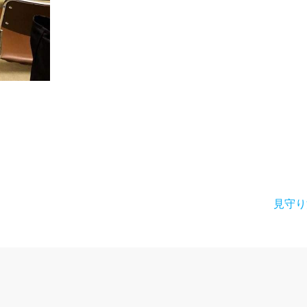
次
見守り
の
投
稿: