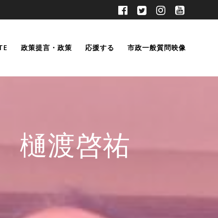
TE
政策提言・政策
応援する
市政一般質問映像
 樋渡啓祐