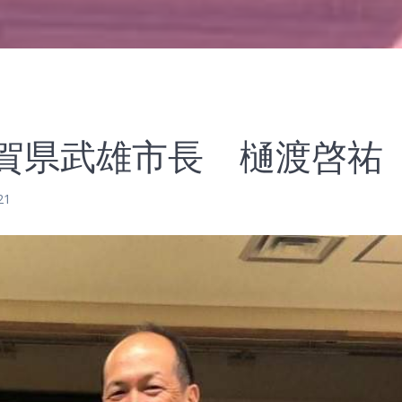
賀県武雄市長 樋渡啓祐
21