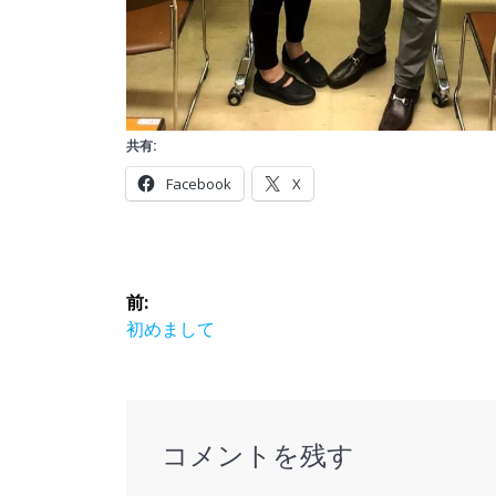
共有:
Facebook
X
投
前:
稿
前
初めまして
の
ナ
投
稿:
ビ
コメントを残す