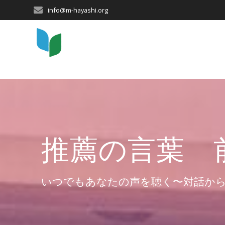
コ
info@m-hayashi.org
ン
テ
ン
ツ
へ
ス
キ
ッ
プ
推薦の言葉 
いつでもあなたの声を聴く〜対話か