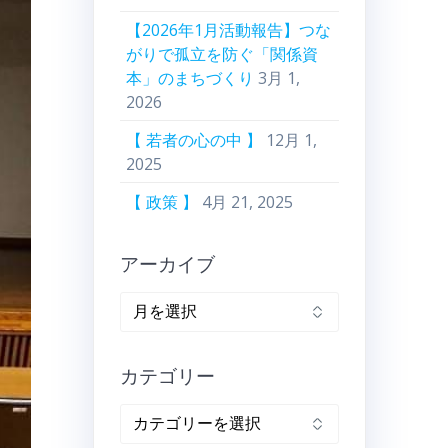
【2026年1月活動報告】つな
がりで孤立を防ぐ「関係資
本」のまちづくり
3月 1,
2026
【 若者の心の中 】
12月 1,
2025
【 政策 】
4月 21, 2025
アーカイブ
ア
ー
カ
カテゴリー
イ
ブ
カ
テ