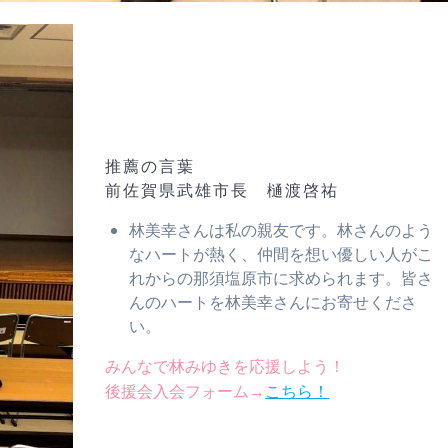
推薦の言葉
前佐賀県武雄市長 樋渡啓祐
林美幸さんは私の親友です。林さんのよう
なハートが熱く、仲間を想い優しい人がこ
れからの那須塩原市に求められます。皆さ
んのハートを林美幸さんにお寄せくださ
い。
みんなで林みゆきを応援しよう！
後援会入会フォーム→
こちら！