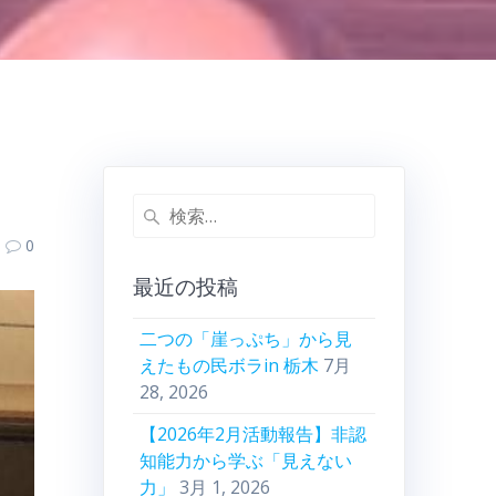
検
索:
0
最近の投稿
二つの「崖っぷち」から見
えたもの民ボラin 栃木
7月
28, 2026
【2026年2月活動報告】非認
知能力から学ぶ「見えない
力」
3月 1, 2026