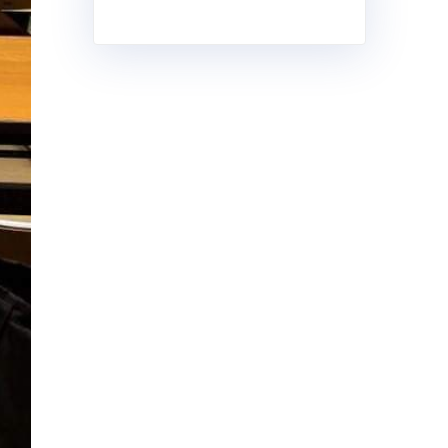
ゴ
リ
ー